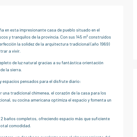
ña en esta impresionante casa de pueblo situado en el
cos y tranquilos de la provincia. Con sus 145 m² construidos
rfección la solidez de la arquitectura tradicional (año 1969)
rar a vivir.
 repleto de luz natural gracias a su fantástica orientación
de la sierra.
 espacios pensados para el disfrute diario:
una tradicional chimenea, el corazón de la casa para los
ional, su cocina americana optimiza el espacio y fomenta un
 2 baños completos, ofreciendo espacio más que suficiente
 total comodidad.