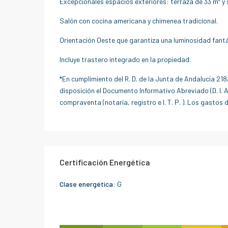
Excepcionales espacios exteriores: terraza de 33 m² y 
Salón con cocina americana y chimenea tradicional.
Orientación Oeste que garantiza una luminosidad fantá
Incluye trastero integrado en la propiedad.
*En cumplimiento del R. D. de la Junta de Andalucía 218
disposición el Documento Informativo Abreviado (D. I. A.
compraventa (notaría, registro e I. T. P. ). Los gastos 
Certificación Energética
Clase energética:
G