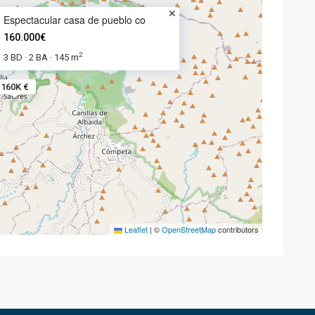
Espectacular casa de pueblo co
160.000€
2
3 BD
2 BA
145 m
·
·
160K €
Leaflet
|
©
OpenStreetMap
contributors