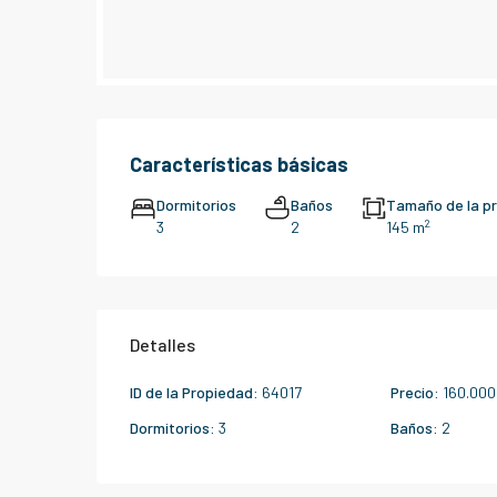
Características básicas
Dormitorios
Baños
Tamaño de la p
2
3
2
145 m
Detalles
ID de la Propiedad:
64017
Precio:
160.000
Dormitorios:
3
Baños:
2