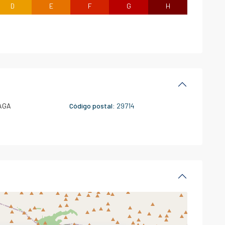
D
E
F
G
H
AGA
Código postal:
29714