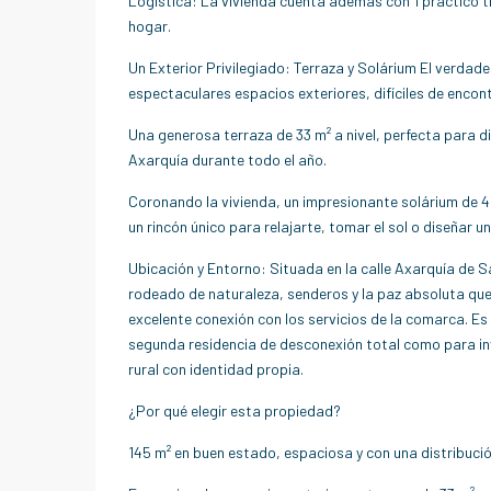
Logística: La vivienda cuenta además con 1 práctico 
hogar.
Un Exterior Privilegiado: Terraza y Solárium El verdade
espectaculares espacios exteriores, difíciles de encon
Una generosa terraza de 33 m² a nivel, perfecta para disf
Axarquía durante todo el año.
Coronando la vivienda, un impresionante solárium de 4
un rincón único para relajarte, tomar el sol o diseñar u
Ubicación y Entorno: Situada en la calle Axarquía de Sa
rodeado de naturaleza, senderos y la paz absoluta qu
excelente conexión con los servicios de la comarca. E
segunda residencia de desconexión total como para in
rural con identidad propia.
¿Por qué elegir esta propiedad?
145 m² en buen estado, espaciosa y con una distribució