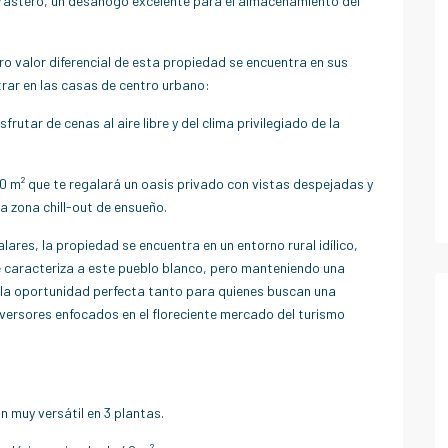
trastero, un desahogo excelente para el almacenamiento del
ro valor diferencial de esta propiedad se encuentra en sus
trar en las casas de centro urbano:
rutar de cenas al aire libre y del clima privilegiado de la
0 m² que te regalará un oasis privado con vistas despejadas y
na zona chill-out de ensueño.
lares, la propiedad se encuentra en un entorno rural idílico,
e caracteriza a este pueblo blanco, pero manteniendo una
s la oportunidad perfecta tanto para quienes buscan una
versores enfocados en el floreciente mercado del turismo
n muy versátil en 3 plantas.