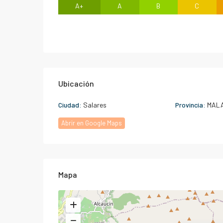
A+
A
B
C
Ubicación
Ciudad:
Salares
Provincia:
MAL
Abrir en Google Maps
Mapa