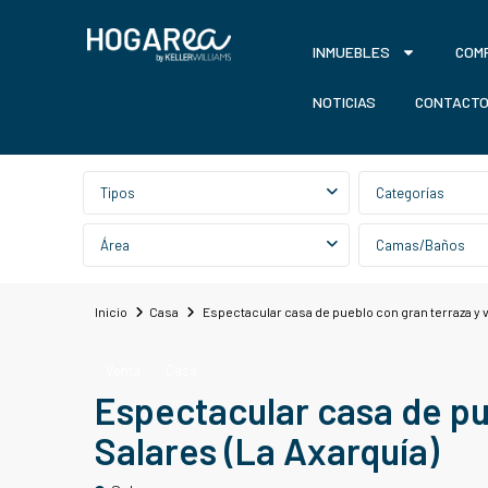
INMUEBLES
COM
NOTICIAS
CONTACT
Búsqueda avanzada
Tipos
Categorías
Área
Camas/Baños
Inicio
Casa
Espectacular casa de pueblo con gran terraza y vi
Venta
Casa
Espectacular casa de pue
Salares (La Axarquía)