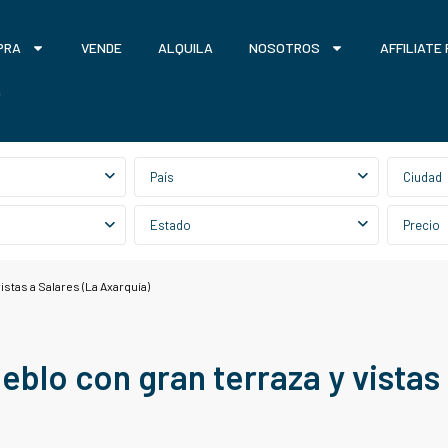
PRA
VENDE
ALQUILA
NOSOTROS
AFFILIATE
O
País
Ciudad
Estado
Precio
stas a Salares (La Axarquía)
blo con gran terraza y vistas