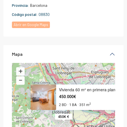
Provincia:
Barcelona
Código postal:
08830
Abrir en Google Maps
Mapa
Vivienda 60 m² en primera plan
450.000€
2
2 BD
1 BA
351 m
·
·
450K €