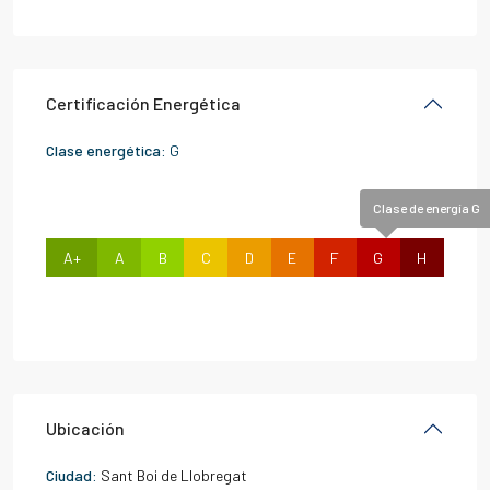
Certificación Energética
Clase energética:
G
Clase de energía G
A+
A
B
C
D
E
F
G
H
Ubicación
Ciudad:
Sant Boi de Llobregat