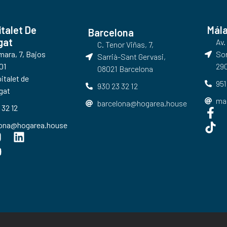
italet De
Mál
Barcelona
gat
Av.
C. Tenor Viñas, 7,
umara, 7, Bajos
Sor
Sarrià-Sant Gervasi,
01
290
08021 Barcelona​
italet de
951
930 23 32 12
gat
ma
barcelona@hogarea.house
 32 12
lona@hogarea.house