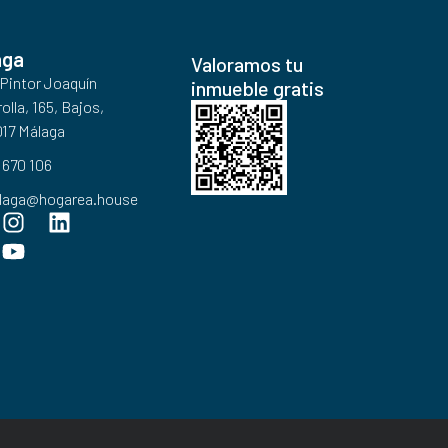
aga
Valoramos tu
 Pintor Joaquín
inmueble gratis
olla, 165, Bajos,
17 Málaga
 670 106
laga@hogarea.house