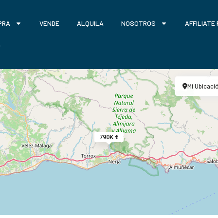
PRA
VENDE
ALQUILA
NOSOTROS
AFFILIATE
O
Mi Ubicaci
790K €