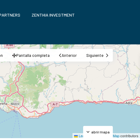
 PARTNERS
ZENTHIA INVESTMENT
ón
Pantalla completa
Anterior
Siguiente
abrir mapa
Leaflet
|
©
OpenStreetMap
contributors