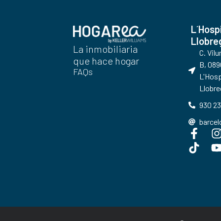
L´Hosp
Llobre
La inmobiliaria
C. Vil
que hace hogar
B, 089
FAQs
L'Hosp
Llobre
930 23
barce