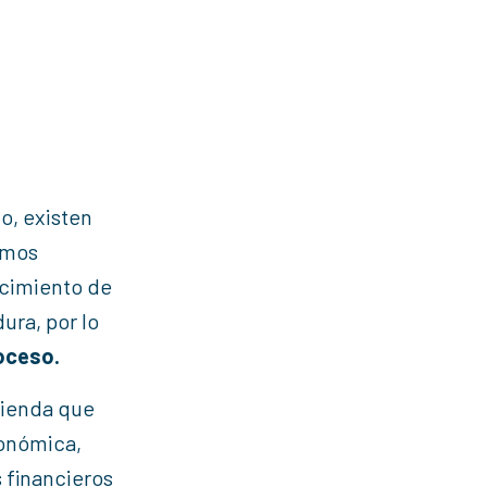
o, existen
amos
ocimiento de
ura, por lo
oceso.
vienda que
conómica,
 financieros