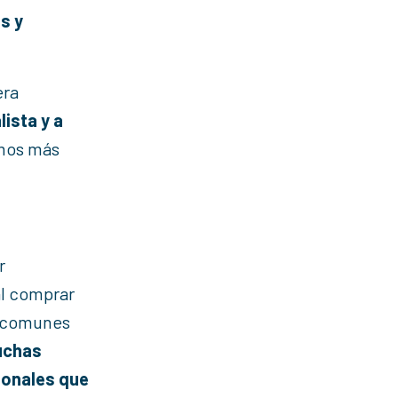
s y
era
ista y a
emos más
r
al comprar
s comunes
uchas
ionales que