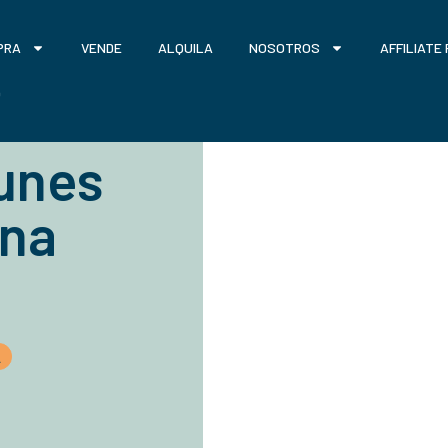
PRA
VENDE
ALQUILA
NOSOTROS
AFFILIATE
O
unes
una
A