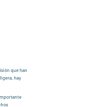
isión que han
igera, hay
importante
chos