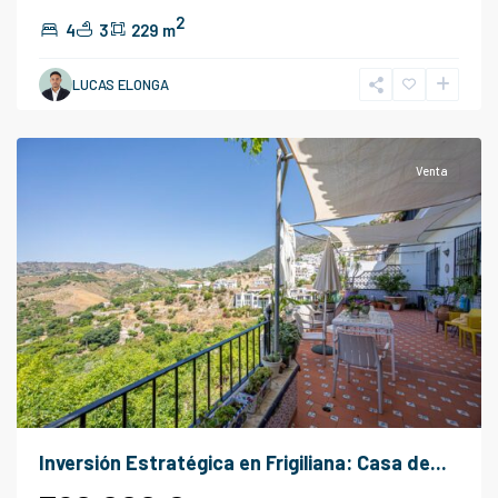
2
4
3
229 m
LUCAS ELONGA
Frigiliana
Venta
Inversión Estratégica en Frigiliana: Casa de...