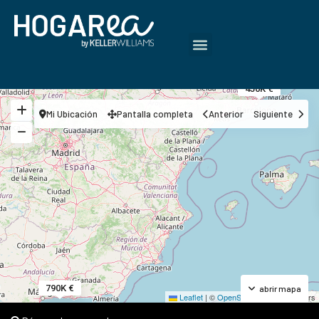
450K €
Mi Ubicación
Pantalla completa
Anterior
Siguiente
790K €
abrir mapa
Leaflet
|
©
OpenStreetMap
contributors