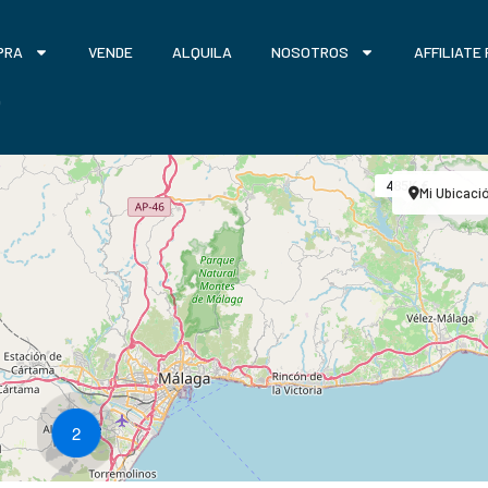
PRA
VENDE
ALQUILA
NOSOTROS
AFFILIATE
O
485K €
Mi Ubicaci
2