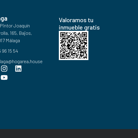
aga
Valoramos tu
 Pintor Joaquín
inmueble gratis
olla, 165, Bajos,
17 Málaga
 96 15 54
laga@hogarea.house