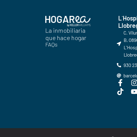
L´Hosp
Llobre
La inmobiliaria
C. Vil
que hace hogar
B, 089
FAQs
L'Hosp
Llobre
930 23
barce