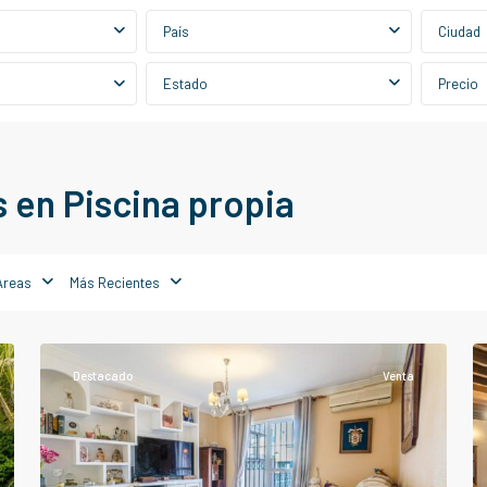
País
Ciudad
Estado
Precio
 en Piscina propia
Alhaurín
de
Áreas
Más Recientes
la
Torre
Destacado
Venta