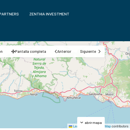
 PARTNERS
ZENTHIA INVESTMENT
ón
Pantalla completa
Anterior
Siguiente
abrir mapa
Leaflet
|
©
OpenStreetMap
contributors