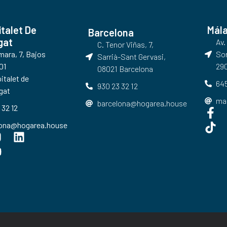
italet De
Mál
Barcelona
gat
Av.
C. Tenor Viñas, 7,
umara, 7, Bajos
Sor
Sarrià-Sant Gervasi,
01
290
08021 Barcelona​
italet de
645
930 23 32 12
gat
ma
barcelona@hogarea.house
 32 12
lona@hogarea.house