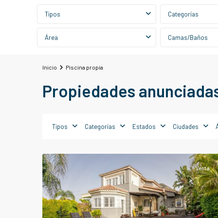
Tipos
Categorías
Área
Camas/Baños
Inicio
Piscina propia
Propiedades anunciadas
Alhaurín
de
Tipos
Categorías
Estados
Ciudades
la
Torre
Venta