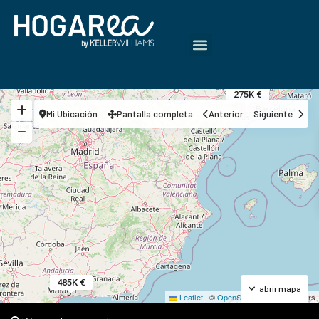
275K €
Mi Ubicación
Pantalla completa
Anterior
Siguiente
485K €
abrir mapa
Leaflet
|
©
OpenStreetMap
contributors