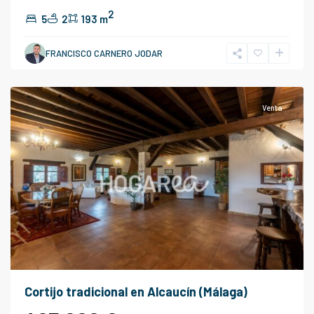
2
5
2
193 m
FRANCISCO CARNERO JODAR
Alcaucin
Venta
Cortijo tradicional en Alcaucín (Málaga)