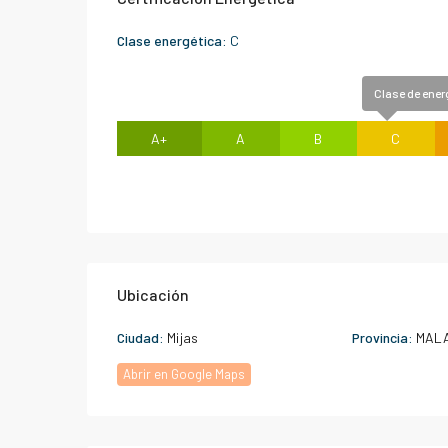
Clase energética:
C
Clase de ener
A+
A
B
C
Ubicación
Ciudad:
Mijas
Provincia:
MAL
Abrir en Google Maps