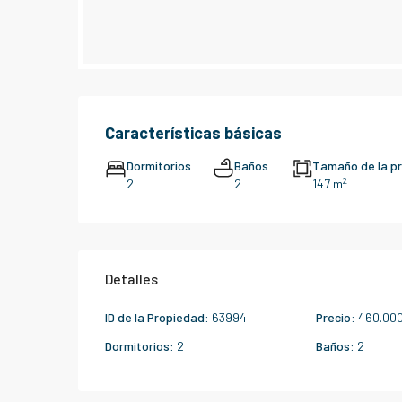
Características básicas
Dormitorios
Baños
Tamaño de la p
2
2
2
147 m
Detalles
ID de la Propiedad:
63994
Precio:
460.000
Dormitorios:
2
Baños:
2