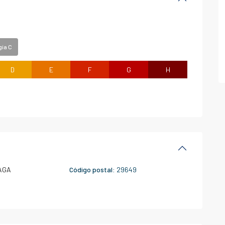
gía C
D
E
F
G
H
AGA
Código postal:
29649