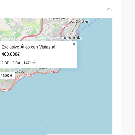
Exclusivo Ático con Vistas al
460.000€
2
2 BD
2 BA
147 m
·
·
460K €