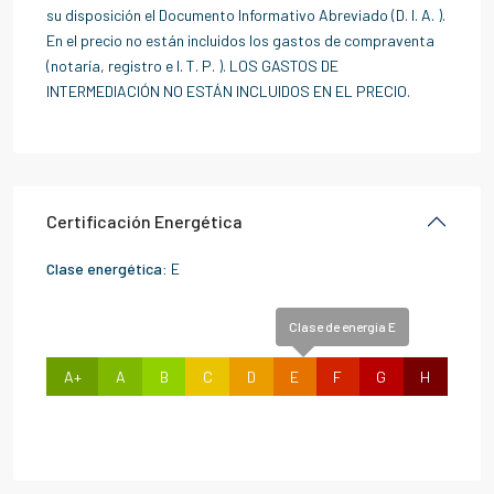
su disposición el Documento Informativo Abreviado (D. I. A. ).
En el precio no están incluidos los gastos de compraventa
(notaría, registro e I. T. P. ). LOS GASTOS DE
INTERMEDIACIÓN NO ESTÁN INCLUIDOS EN EL PRECIO.
Certificación Energética
Clase energética:
E
Clase de energía E
A+
A
B
C
D
E
F
G
H