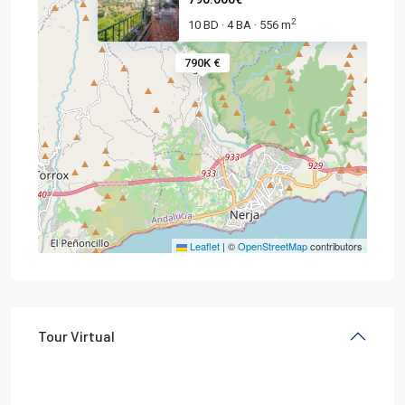
2
10 BD
4 BA
556 m
·
·
790K €
Leaflet
|
©
OpenStreetMap
contributors
Tour Virtual