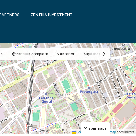
 PARTNERS
ZENTHIA INVESTMENT
ón
Pantalla completa
Anterior
Siguiente
abrir mapa
Leaflet
|
©
OpenStreetMap
contributors