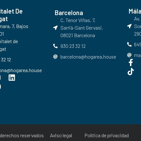
italet De
Mál
Barcelona
gat
Av.
C. Tenor Viñas, 7,
umara, 7, Bajos
Sor
Sarrià-Sant Gervasi,
01
290
08021 Barcelona​
italet de
645
930 23 32 12
gat
ma
barcelona@hogarea.house
 32 12
lona@hogarea.house
derechos reservados
Aviso legal
Política de privacidad