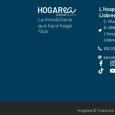
L´Hosp
Llobre
La inmobiliaria
C. Vil
que hace hogar
B, 089
FAQs
L'Hosp
Llobre
930 23
barce
Hogarea © Todos los 