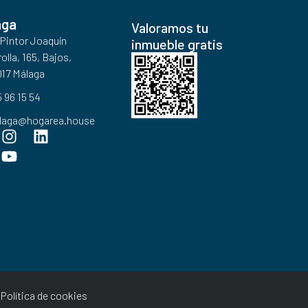
aga
Valoramos tu
 Pintor Joaquín
inmueble gratis
olla, 165, Bajos,
17 Málaga
 96 15 54
laga@hogarea.house
Política de cookies