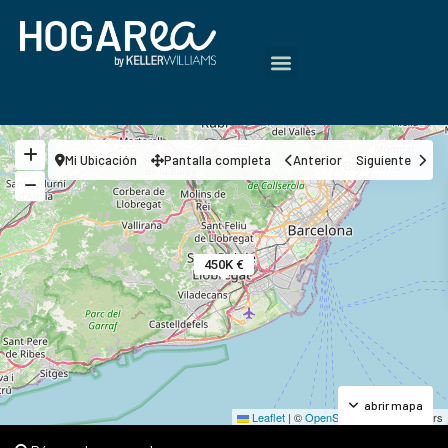
Mi Ubicación
Pantalla completa
Anterior
Siguiente
450K €
abrir mapa
Leaflet
|
©
OpenStreetMap
contributors