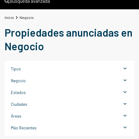
Búsqueda avanzada
Inicio
Negocio
Propiedades anunciadas en
Negocio
Tipos
Negocio
Estados
Ciudades
Áreas
Sant
Boi
Más Recientes
de