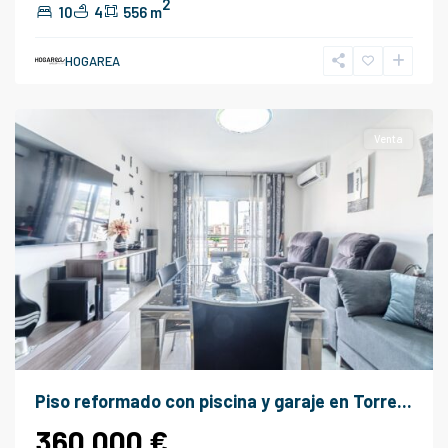
2
10
4
556 m
Vélez
HOGAREA
-
Málaga
Venta
Piso reformado con piscina y garaje en Torre...
360.000 €