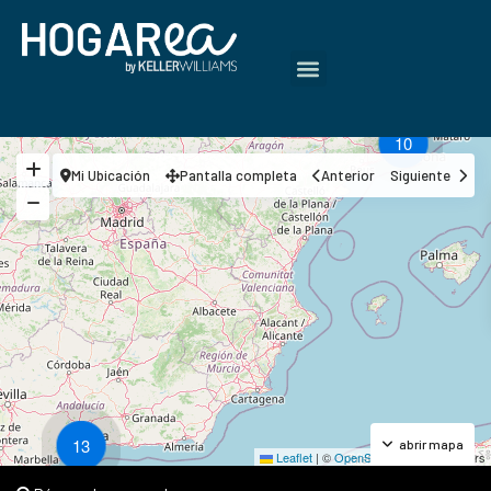
10
Mi Ubicación
Pantalla completa
Anterior
Siguiente
13
abrir mapa
Leaflet
|
©
OpenStreetMap
contributors