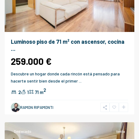
Luminoso piso de 71 m² con ascensor, cocina
...
259.000 €
Descubre un hogar donde cada rincón está pensado para
hacerte sentir bien desde el primer
...
2
2
1
71 m
Alhaurín
de
RAMON RIPAMONTI
la
Torre
Destacado
Venta