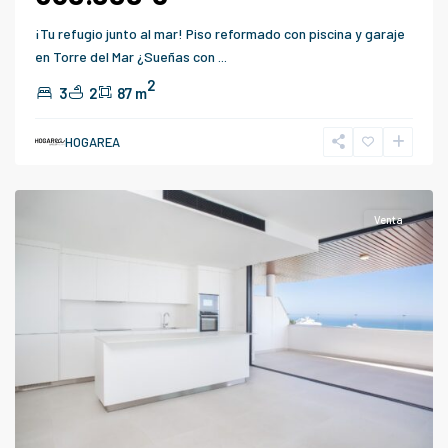
¡Tu refugio junto al mar! Piso reformado con piscina y garaje
en Torre del Mar ¿Sueñas con
...
2
3
2
87 m
HOGAREA
Fuengirola
Venta