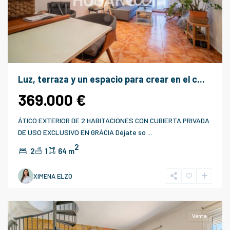
Luz, terraza y un espacio para crear en el c...
369.000 €
ÁTICO EXTERIOR DE 2 HABITACIONES CON CUBIERTA PRIVADA
DE USO EXCLUSIVO EN GRÀCIA Déjate so
...
2
2
1
64 m
XIMENA ELZO
Málaga
Venta