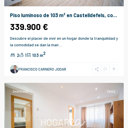
Piso luminoso de 103 m² en Castelldefels, co...
339.900 €
Descubre el placer de vivir en un hogar donde la tranquilidad y
la comodidad se dan la man
...
2
2
1
103 m
Hospitalet
FRANCISCO CARNERO JODAR
de
Llobregat
Destacado
Venta