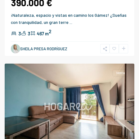
390.000 €
¡Naturaleza, espacio y vistas en camino los Gámez! ¿Sueñas
con tranquilidad, un gran terre
...
2
3
3
467 m
SHEILA PRESA RODRÍGUEZ
Barcelona
Venta