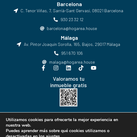
Barcelona
C. Tenor Viñas, 7, Sarrià-Sant Gervasi, 08021 Barcelona​
930 23 32 12
barcelona@hogarea.house
Málaga
Av. Pintor Joaquín Sorolla, 165, Bajos, 29017 Málaga
951 670 106
malaga@hogarea.house
Valoramos tu
inmueble gratis
Hogarea © Todos los derechos reservados
Utilizamos cookies para ofrecerte la mejor experiencia en
nuestra web.
Puedes aprender más sobre qué cookies utilizamos o
desactivarlas en los
ajustes
.