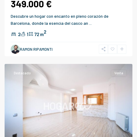
349.000 €
Descubre un hogar con encanto en pleno corazón de
Barcelona, donde la esencia del casco an
...
2
2
1
72 m
RAMON RIPAMONTI
Castelldefels
Destacado
Venta