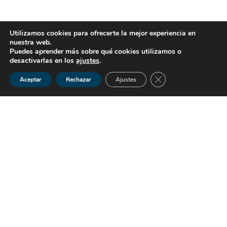
Utilizamos cookies para ofrecerte la mejor experiencia en
nuestra web.
Puedes aprender más sobre qué cookies utilizamos o
desactivarlas en los
ajustes
.
Cerrar el banner de 
Aceptar
Rechazar
Ajustes
La
feria inmobiliaria
The District
,
celebrada en Barcelona,
celebrada
del 20 al 22 de septiembre
, ha concluido su